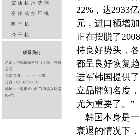
空压机清洗剂
22%，达2933
变频式空压机
元，进口额增加3
吸干机
正在摆脱了20
冷干机
持良好势头，各
联系我们
都呈良好恢复趋
总部：浣德机械科技（上海）有限
公司
进军韩国提供了
免费咨询：400-966-0620
传真：021-67743036
立品牌知名度，
地址：上海市金山区兴塔镇兴坊路
959号
尤为重要了。”
韩国本身是一
衰退的情况下，