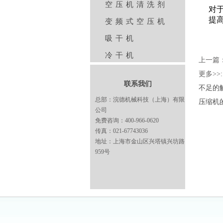
空压机清洗剂
对
提
变频式空压机
吸干机
冷干机
上一篇
更多>>
联系我们
不足的
总部：浣德机械科技（上海）有限
压缩机
公司
免费咨询：400-966-0620
传真：021-67743036
地址：上海市金山区兴塔镇兴坊路
959号