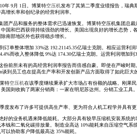
10年 9月 1日。博莱特
空压机
发布了其第二季度业绩报告，瑞典
持高增长率和创纪录的经营利润率。
团产品和服务的整体需求已迅速恢复。博莱特空压机集团总裁兼首席执
、中国和巴西获得持续强劲的增长。美国出现良好的增长态势，
洲除南部地区外也获得稳步增长。
订单整体增加 33%达 192.21145.35亿瑞士克朗。相应运营利
14.4%而收入整体降低 9%达 174.30亿瑞士克朗。运营利润增加到34
这份前所未有的高经营利润率报告而倍感自豪。即使在严峻时期
eten谈到员工也在提高生产率和开发创新产品方面取得了如此巨大
莱特
空压机
在该季度继续秉承扩大市场占有份额的战略。刚果民
。美国则收购了两家分销商：一家在明尼苏达州。分销工业工具
。
季度发布了许多可提供高生产率、更为符合人机工程学并具有更
绝好的业务机遇来降低能耗。大部分具有较早压缩机安装系统的
低本钱和二氧化碳排放量。制造业高达 10%能耗来自压缩空气系统
可以协助客户降低最高达 35%能耗。