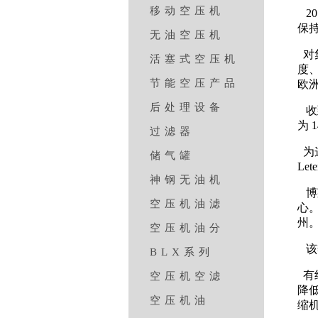
移动空压机
20
保
无油空压机
对集
活塞式空压机
度
节能空压产品
欧
后处理设备
收到
为 
过滤器
为
储气罐
L
神钢无油机
博
空压机油滤
心
州
空压机油分
该
BLX系列
有
空压机空滤
降
空压机油
缩机